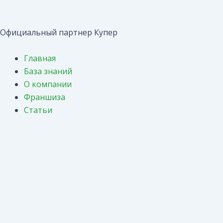
Перейти
Навигация
к
по
содержимому
записям
Официальный партнер Купер
Главная
База знаний
О компании
Франшиза
Статьи