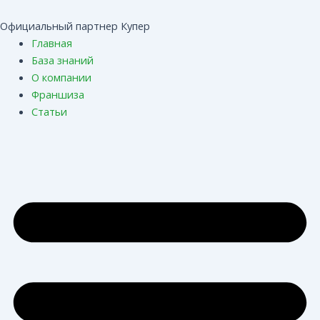
Перейти
Навигация
к
по
Официальный партнер Купер
содержимому
записям
Главная
База знаний
О компании
Франшиза
Статьи