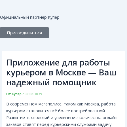
Перейти
Навигация
к
по
содержимому
записям
Официальный партнер Купер
Присоединиться
Приложение для работы
курьером в Москве — Ваш
надежный помощник
От
Купер
/
30.08.2025
В современном мегаполисе, таком как Москва, работа
курьером становится всё более востребованной.
Развитие технологий и увеличение количества онлайн-
заказов ставят перед курьерскими службами задачу